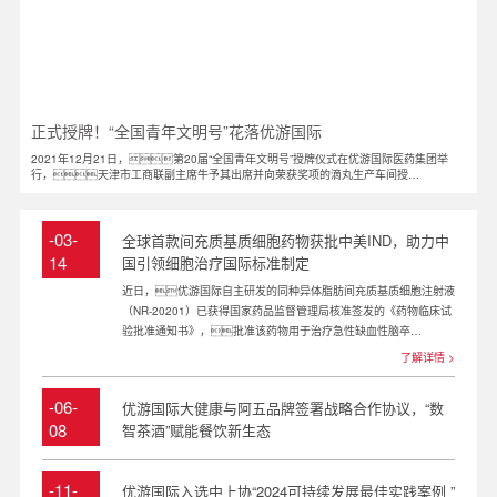
正式授牌！“全国青年文明号”花落优游国际
2021年12月21日，第20届“全国青年文明号”授牌仪式在优游国际医药集团举
行，天津市工商联副主席牛予其出席并向荣获奖项的滴丸生产车间授
牌，优游国际控股集团党委副书记、执行总裁朱永宏、医药集团总经理
苏晶、控股集团团委书记刘朋等参加授牌仪式。
-03-
全球首款间充质基质细胞药物获批中美IND，助力中
14
国引领细胞治疗国际标准制定
2025
​近日，优游国际自主研发的同种异体脂肪间充质基质细胞注射液
（NR-20201）已获得国家药品监督管理局核准签发的《药物临床试
验批准通知书》，批准该药物用于治疗急性缺血性脑卒
中。
了解详情 >
-06-
优游国际大健康与阿五品牌签署战略合作协议，“数
08
智茶酒”赋能餐饮新生态
2025
-11-
优游国际入选中上协“2024可持续发展最佳实践案例 ”